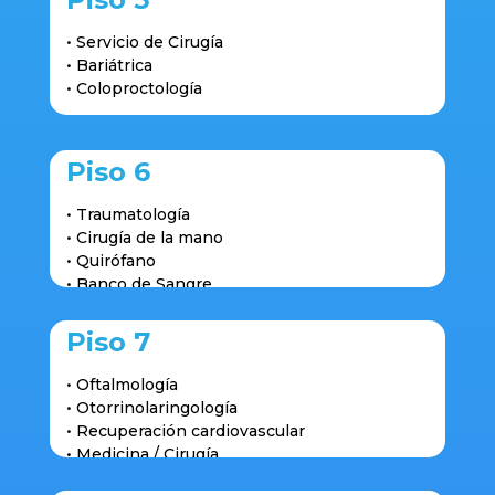
• Servicio de Cirugía
• Bariátrica
• Coloproctología
Piso 6
• Traumatología
• Cirugía de la mano
• Quirófano
• Banco de Sangre
• Hemodinamia
• UCI
Piso 7
• Oftalmología
• Otorrinolaringología
• Recuperación cardiovascular
• Medicina / Cirugía