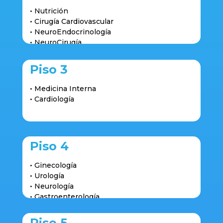
• Endocrinología
• Nutrición
• Hematología
• Cirugía Cardiovascular
• NeuroEndocrinología
• NeuroCirugía
• Psiquiatria
• Infectología Pediátrica
Piso 3
• Infectología Adultos
• Medicina Interna
• Cardiología
Piso 4
• Ginecología
• Urología
• Neurología
• Gastroenterología
Piso 5