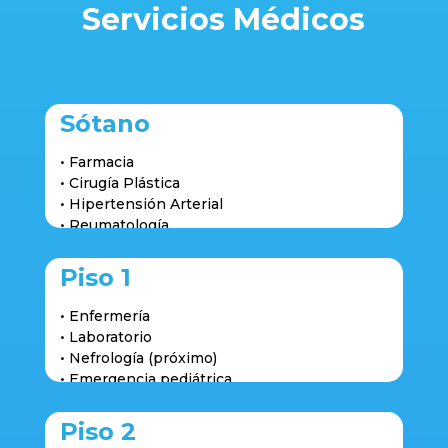
Servicios Médicos
Sótano
• Farmacia
• Cirugía Plástica
• Hipertensión Arterial
• Reumatología
• Medicina Nuclear / RadioDiagnóstico
Piso 1
• Enfermería
• Laboratorio
• Nefrología (próximo)
• Emergencia pediátrica
• Emergencia adulto
• Fisioterapia y Rehabilitación
Piso 2
• Consulta Reumatología